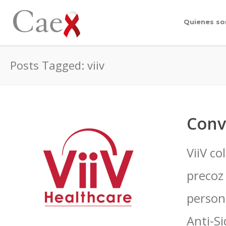
Quienes s
Posts Tagged: viiv
Conv
ViiV co
precoz 
person
Anti-S