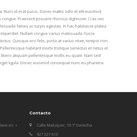
a. Nunc id erat purus. Donec mattis odio et elit euismod
 felis congue. Praesent posuere rhoncus dignissim. Cras nec
alesuada fames ac turpis egestas. In hac habitasse platea
or imperdiet. Nullam congue varius malesuada. Fusce
ectus. Quisque orci felis, porta at varius vitae, tempor non
e. Pellentesque habitant morbi tristique senectus et netus et
t libero aliquam pellentesque mollis eu quam. Nam sed
leo eget ligula. Donec euismod consequat nunc eu pharetra.
Contacto
lave en
Calle Maluquer, 10 1º Derecha
927 227 613