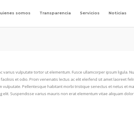
uienes somos
Transparencia
Servicios
Noticias
nc varius vulputate tortor ut elementum. Fusce ullamcorper ipsum ligula. Nu
u, facilisis et odio. Proin venenatis lectus ac elit eleifend sit amet laoreet
m vulputate. Pellentesque habitant morbi tristique senectus et netus et m
ing elit. Suspendisse varius mauris non erat elementum vitae aliquam dol