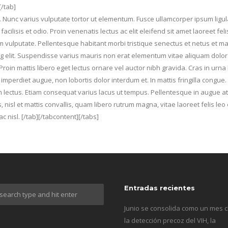
[/tab]
t. Nunc varius vulputate tortor ut elementum. Fusce ullamcorper ipsum ligul
u, facilisis et odio. Proin venenatis lectus ac elit eleifend sit amet laoreet
m vulputate. Pellentesque habitant morbi tristique senectus et netus et m
ing elit. Suspendisse varius mauris non erat elementum vitae aliquam dol
in mattis libero eget lectus ornare vel auctor nibh gravida. Cras in urna l
or imperdiet augue, non lobortis dolor interdum et. In mattis fringilla congu
 lectus. Etiam consequat varius lacus ut tempus. Pellentesque in augue a
s, nisl et mattis convallis, quam libero rutrum magna, vitae laoreet felis 
c nisl. [/tab][/tabcontent][/tabs]
Entradas recientes
Junio se consolida como un mes c
la detección precoz del VIH, la