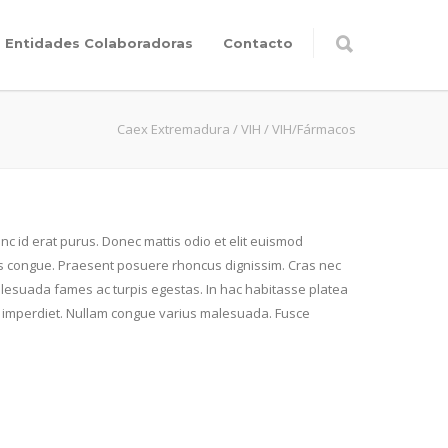
Entidades Colaboradoras
Contacto
Caex Extremadura
/
VIH
/
VIH/Fármacos
nc id erat purus. Donec mattis odio et elit euismod
 felis congue. Praesent posuere rhoncus dignissim. Cras nec
alesuada fames ac turpis egestas. In hac habitasse platea
or imperdiet. Nullam congue varius malesuada. Fusce