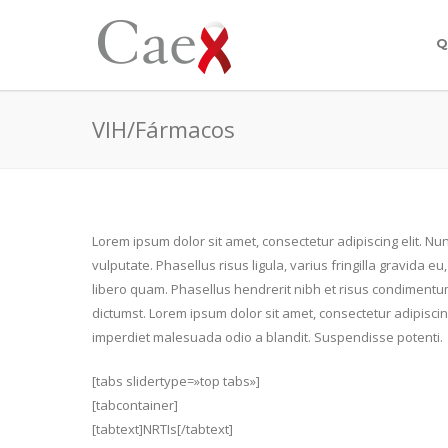
Q
VIH/Fármacos
Lorem ipsum dolor sit amet, consectetur adipiscing elit. Nu
vulputate. Phasellus risus ligula, varius fringilla gravida e
libero quam. Phasellus hendrerit nibh et risus condimentu
dictumst. Lorem ipsum dolor sit amet, consectetur adipisc
imperdiet malesuada odio a blandit. Suspendisse potenti.
[tabs slidertype=»top tabs»]
[tabcontainer]
[tabtext]NRTIs[/tabtext]