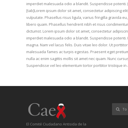
imperdiet malesuada odio a blandit. Suspendisse potenti. 
[tab]Lorem ipsum dolor sit amet, consectetur adipiscing eli
vulputate. Phasellus risus ligula, varius fringilla gravida e
libero quam. Phasellus hendrerit nibh et risus condimentu
dictumst. Lorem ipsum dolor sit amet, consectetur adipisc
imperdiet malesuada odio a blandit. Suspendisse potenti. Pro
magna. Nam vel lacus felis. Duis vitae leo dolor. Ut porttit
malesuada fames ac turpis egestas. Praesent eget pretium
nulla ac enim sagittis mollis sit amet nec quam. Nunc cursu
Suspendisse vel leo elementum tortor porttitor tristique in a
El Comité Ciudadano Antisida de la