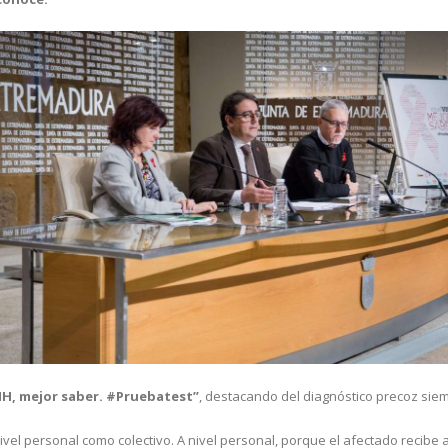
VIH, mejor saber. #Pruebatest”
, destacando del diagnóstico precoz siem
nivel personal como colectivo. A nivel personal, porque el afectado recibe