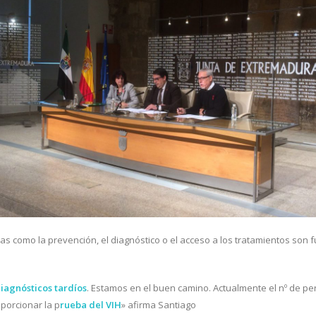
as como la prevención, el diagnóstico o el acceso a los tratamientos son
d
iagnósticos tardíos
. Estamos en el buen camino. Actualmente el nº de p
porcionar la p
rueba del VIH
» afirma Santiago