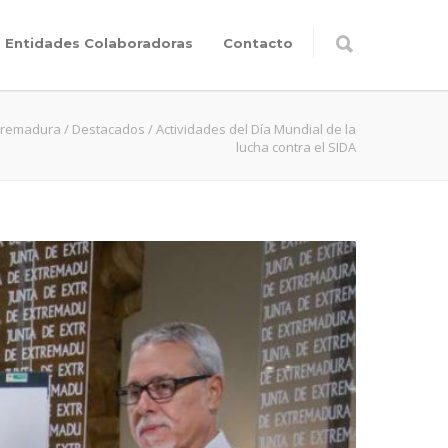
Entidades Colaboradoras
Contacto
tremadura
/
Destacados
/
Actividades del Día Mundial de la
lucha contra el SIDA