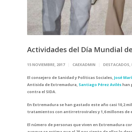
Actividades del Día Mundial de
15 NOVIEMBRE, 2017
CAEXADMIN
DESTACADOS
,
El consejero de Sanidad y Políticas Sociales,
José Mar
Antisida de Extremadura,
Santiago Pérez Avilés
han p
contra el SIDA.
En Extremadura se han gastado este año casi 10,2 mil
tratamientos con antirretrovirales y 1,6 millones de 
El número de personas que viven en Extremadura con e
aunque se estima que el 25 por ciento de ellas lo de