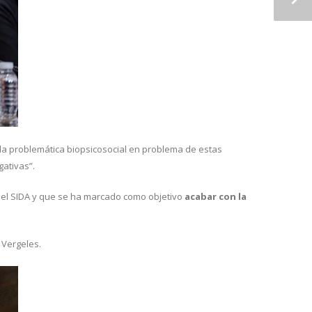
 la problemática biopsicosocial en problema de estas
gativas”.
 el SIDA y que se ha marcado como objetivo
acabar con la
o Vergeles.