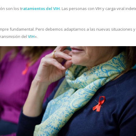
ón son los t
ratamientos del VIH
. Las personas con VIH y carga viral inde
mpre fundamental. Pero debemos adaptarnos a las nuevas situaciones y pl
transmisión del
VIH
«.