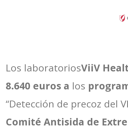
Los laboratorios
ViiV Heal
8.640 euros a
los
progra
“Detección de precoz del VI
Comité Antisida de Extr